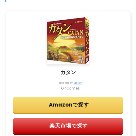
カタン
created by
Rinker
GP Games