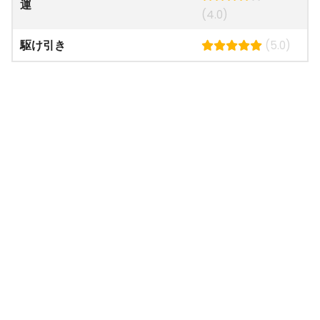
運
(4.0)
駆け引き
(5.0)