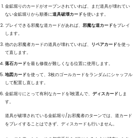
金鉱堀りのカードがオープンされていれば、まだ道具が壊れてい
ない金鉱堀りから順番に
道具破壊カード
を使います。
プレイできる邪魔な道カードがあれば、
邪魔な道カード
をプレイ
します。
他のお邪魔者カードの道具が壊れていれば、
リペアカード
を使っ
て直します。
落石カード
を最も修復が難しくなる位置に使用します。
地図カード
を使って、3枚のゴールカードをランダムにシャッフル
して配置し直します。
金鉱堀りにとって有利なカードを1枚選んで、
ディスカード
しま
す。
道具が破壊されている金鉱堀り/お邪魔者のターンでは、道カード
をプレイすることはできず、ディスカードも行いません。