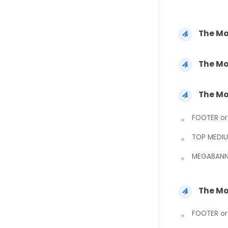
The M
The M
The M
FOOTER or 
TOP MEDI
MEGABANN
The M
FOOTER 