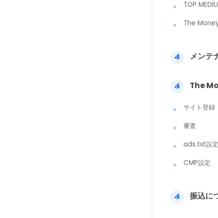
TOP MED
The Mon
メンテ
The M
サイト登録
審査
ads.txt設
CMP設定
振込に