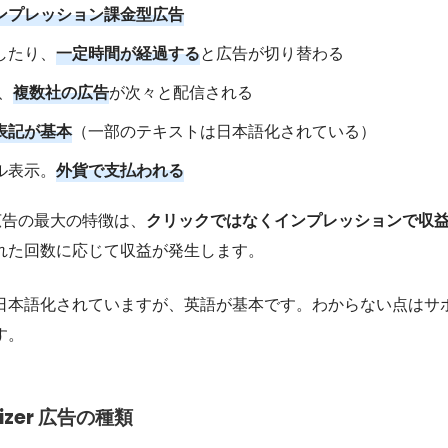
ンプレッション課金型広告
したり、
一定時間が経過する
と広告が切り替わる
、
複数社の広告
が次々と配信される
表記が基本
（一部のテキストは日本語化されている）
ル表示。
外貨で支払われる
zer広告の最大の特徴は、
クリックではなくインプレッションで収
れた回数に応じて収益が発生します。
日本語化されていますが、英語が基本です。わからない点はサ
す。
tizer 広告の種類