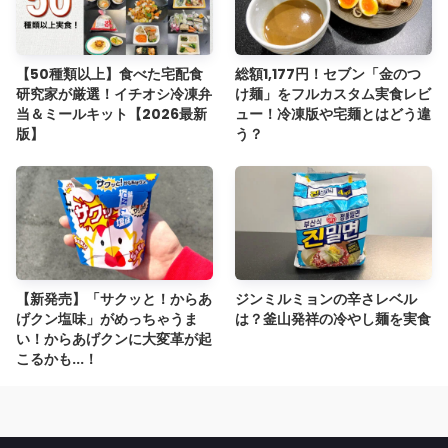
【50種類以上】食べた宅配食
総額1,177円！セブン「金のつ
研究家が厳選！イチオシ冷凍弁
け麺」をフルカスタム実食レビ
当＆ミールキット【2026最新
ュー！冷凍版や宅麺とはどう違
版】
う？
【新発売】「サクッと！からあ
ジンミルミョンの辛さレベル
げクン塩味」がめっちゃうま
は？釜山発祥の冷やし麺を実食
い！からあげクンに大変革が起
こるかも...！