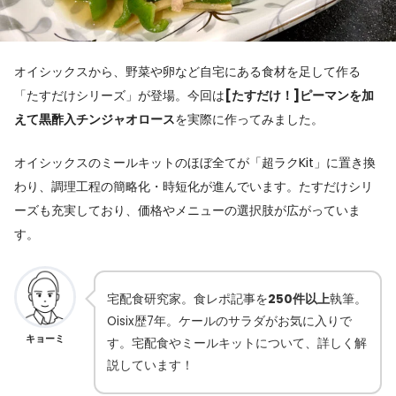
オイシックスから、野菜や卵など自宅にある食材を足して作る
「たすだけシリーズ」が登場。今回は
[たすだけ！]ピーマンを加
えて黒酢入チンジャオロース
を実際に作ってみました。
オイシックスのミールキットのほぼ全てが「超ラクKit」に置き換
わり、調理工程の簡略化・時短化が進んでいます。たすだけシリ
ーズも充実しており、価格やメニューの選択肢が広がっていま
す。
宅配食研究家。食レポ記事を
250件以上
執筆。
Oisix歴7年。ケールのサラダがお気に入りで
キョーミ
す。宅配食やミールキットについて、詳しく解
説しています！