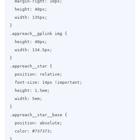
  margin-right: 10px;

  height: 40px;

  width: 135px;

}

.appreach__gplink img {

  height: 40px;

  width: 134.5px;

}

.appreach__star {

  position: relative;

  font-size: 14px !important;

  height: 1.5em;

  width: 5em;

}

.appreach__star__base {

  position: absolute;

  color: #737373;

}
