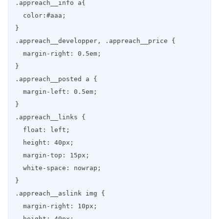
.appreach__info a{

  color:#aaa;

}

.appreach__developper, .appreach__price {

  margin-right: 0.5em;

}

.appreach__posted a {

  margin-left: 0.5em;

}

.appreach__links {

  float: left;

  height: 40px;

  margin-top: 15px;

  white-space: nowrap;

}

.appreach__aslink img {

  margin-right: 10px;

  height: 40px;
