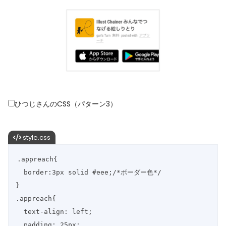
ひつじさんのCSS（パターン3）
style.css
.appreach{

  border:3px solid #eee;/*ボーダー色*/

}

.appreach{

  text-align: left;

  padding: 25px;
