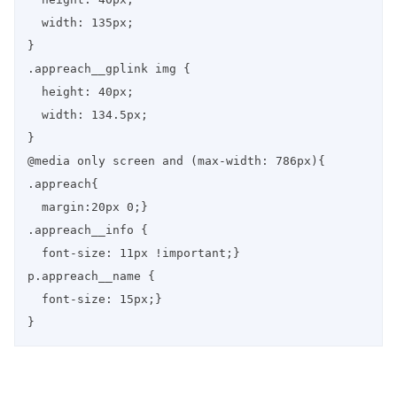
  width: 135px;

}

.appreach__gplink img {

  height: 40px;

  width: 134.5px;

}

@media only screen and (max-width: 786px){

.appreach{

  margin:20px 0;}

.appreach__info {

  font-size: 11px !important;}

p.appreach__name {

  font-size: 15px;}

}