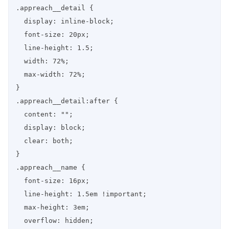
.appreach__detail {

  display: inline-block;

  font-size: 20px;

  line-height: 1.5;

  width: 72%;

  max-width: 72%;

}

.appreach__detail:after {

  content: "";

  display: block;

  clear: both;

}

.appreach__name {

  font-size: 16px;

  line-height: 1.5em !important;

  max-height: 3em;

  overflow: hidden;
