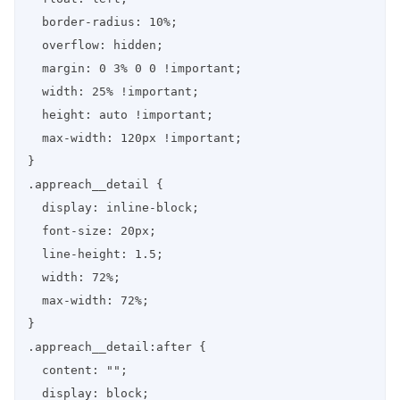
  border-radius: 10%;

  overflow: hidden;

  margin: 0 3% 0 0 !important;

  width: 25% !important;

  height: auto !important;

  max-width: 120px !important;

}

.appreach__detail {

  display: inline-block;

  font-size: 20px;

  line-height: 1.5;

  width: 72%;

  max-width: 72%;

}

.appreach__detail:after {

  content: "";

  display: block;
