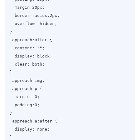
  margin:20px;

  border-radius:2px;

  overflow: hidden;

}

.appreach:after {

  content: "";

  display: block;

  clear: both;

}

.appreach img,

.appreach p {

  margin: 0;

  padding:0;

}

.appreach a:after {

  display: none;

}
