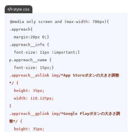
style.css
@media only screen and (max-width: 786px){

.appreach{

  margin:20px 0;}

.appreach__info {

  font-size: 11px !important;}

p.appreach__name {

.appreach__aslink img
/*App Storeボタンの大きさ調整
*/
 {

  height: 35px;

  width: 118.125px;

}

.appreach__gplink img
/*Google Playボタンの大きさ調
整*/
 {

  height: 35px;
