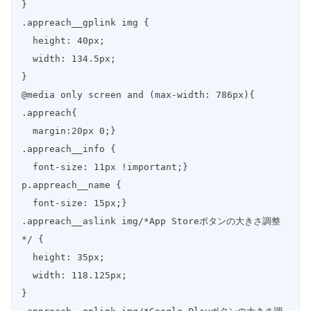
}

.appreach__gplink img {

  height: 40px;

  width: 134.5px;

}

@media only screen and (max-width: 786px){

.appreach{

  margin:20px 0;}

.appreach__info {

  font-size: 11px !important;}

p.appreach__name {

  font-size: 15px;}

.appreach__aslink img/*App Storeボタンの大きさ調整
*/ {

  height: 35px;

  width: 118.125px;

}
