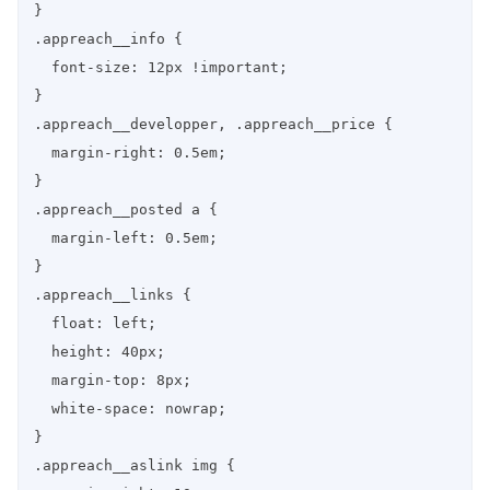
}

.appreach__info {

  font-size: 12px !important;

}

.appreach__developper, .appreach__price {

  margin-right: 0.5em;

}

.appreach__posted a {

  margin-left: 0.5em;

}

.appreach__links {

  float: left;

  height: 40px;

  margin-top: 8px;

  white-space: nowrap;

}

.appreach__aslink img {
