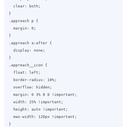
  clear: both;

}

.appreach p {

  margin: 0;

}

.appreach a:after {

  display: none;

}

.appreach__icon {

  float: left;

  border-radius: 10%;

  overflow: hidden;

  margin: 0 3% 0 0 !important;

  width: 25% !important;

  height: auto !important;

  max-width: 120px !important;

}
