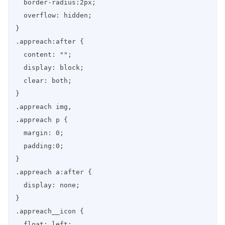
  border-radius:2px;

  overflow: hidden;

}

.appreach:after {

  content: "";

  display: block;

  clear: both;

}

.appreach img,

.appreach p {

  margin: 0;

  padding:0;

}

.appreach a:after {

  display: none;

}

.appreach__icon {

  float: left;
