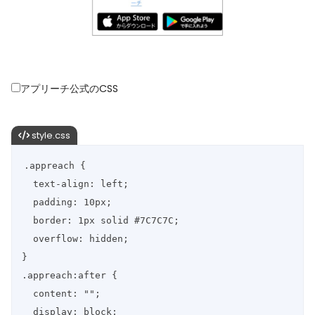
アプリーチ公式のCSS
style.css
.appreach {

  text-align: left;

  padding: 10px;

  border: 1px solid #7C7C7C;

  overflow: hidden;

}

.appreach:after {

  content: "";

  display: block;
