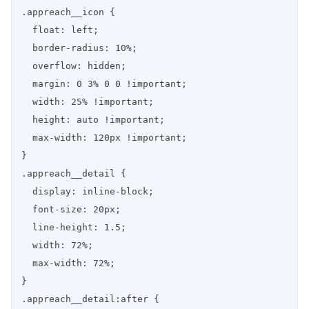
.appreach__icon {

  float: left;

  border-radius: 10%;

  overflow: hidden;

  margin: 0 3% 0 0 !important;

  width: 25% !important;

  height: auto !important;

  max-width: 120px !important;

}

.appreach__detail {

  display: inline-block;

  font-size: 20px;

  line-height: 1.5;

  width: 72%;

  max-width: 72%;

}

.appreach__detail:after {
