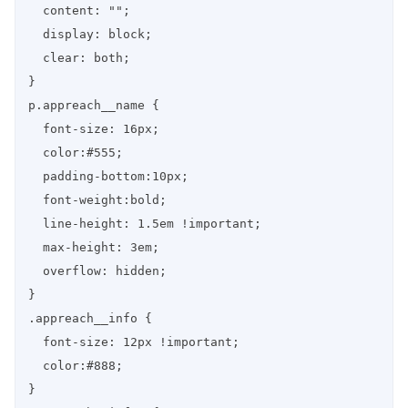
  content: "";

  display: block;

  clear: both;

}

p.appreach__name {

  font-size: 16px;

  color:#555;

  padding-bottom:10px;

  font-weight:bold;

  line-height: 1.5em !important;

  max-height: 3em;

  overflow: hidden;

}

.appreach__info {

  font-size: 12px !important;

  color:#888;

}
