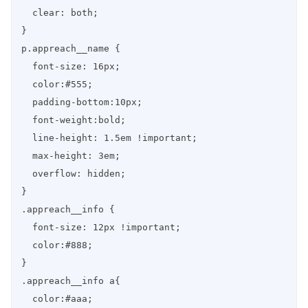
  clear: both;

}

p.appreach__name {

  font-size: 16px;

  color:#555;

  padding-bottom:10px;

  font-weight:bold;

  line-height: 1.5em !important;

  max-height: 3em;

  overflow: hidden;

}

.appreach__info {

  font-size: 12px !important;

  color:#888;

}

.appreach__info a{

  color:#aaa;
