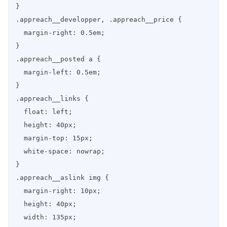
}

.appreach__developper, .appreach__price {

  margin-right: 0.5em;

}

.appreach__posted a {

  margin-left: 0.5em;

}

.appreach__links {

  float: left;

  height: 40px;

  margin-top: 15px;

  white-space: nowrap;

}

.appreach__aslink img {

  margin-right: 10px;

  height: 40px;

  width: 135px;
