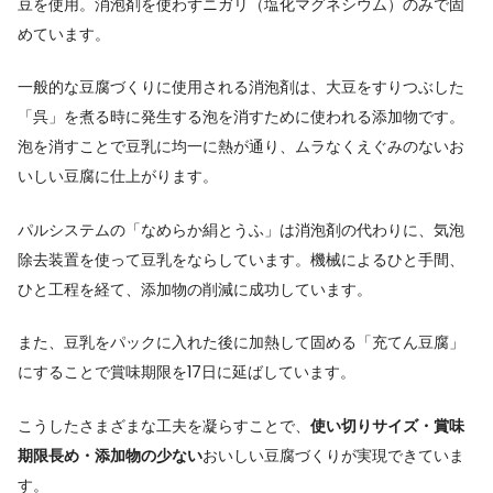
豆を使用。消泡剤を使わずニガリ（塩化マグネシウム）のみで固
めています。
一般的な豆腐づくりに使用される消泡剤は、大豆をすりつぶした
「呉」を煮る時に発生する泡を消すために使われる添加物です。
泡を消すことで豆乳に均一に熱が通り、ムラなくえぐみのないお
いしい豆腐に仕上がります。
パルシステムの「なめらか絹とうふ」は消泡剤の代わりに、気泡
除去装置を使って豆乳をならしています。機械によるひと手間、
ひと工程を経て、添加物の削減に成功しています。
また、豆乳をパックに入れた後に加熱して固める「充てん豆腐」
にすることで賞味期限を17日に延ばしています。
こうしたさまざまな工夫を凝らすことで、
使い切りサイズ・賞味
期限長め・添加物の少ない
おいしい豆腐づくりが実現できていま
す。