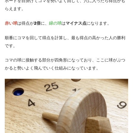
ボードを目掛けてコマを勢いよく回して、穴に入ったら得点がも
らえます。
赤い球
は得点が
2倍
に、
緑の球
は
マイナス点
になります。
順番にコマを回して得点を計算し、最も得点の高かった人の勝利
です。
コマの球に接触する部分が四角形になっており、ここに球がぶつ
かると勢いよく飛んでいく仕組みになっています。