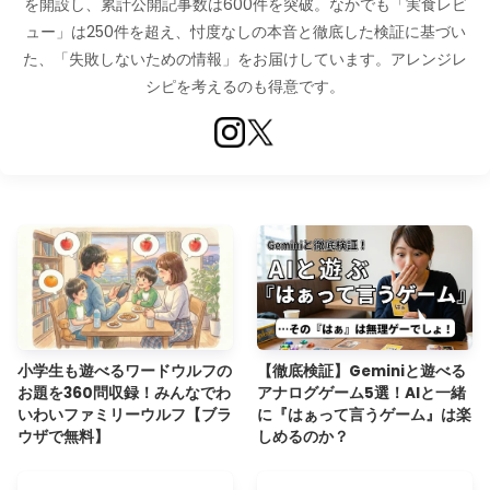
を開設し、累計公開記事数は600件を突破。なかでも「実食レビ
ュー」は250件を超え、忖度なしの本音と徹底した検証に基づい
た、「失敗しないための情報」をお届けしています。アレンジレ
シピを考えるのも得意です。
小学生も遊べるワードウルフの
【徹底検証】Geminiと遊べる
お題を360問収録！みんなでわ
アナログゲーム5選！AIと一緒
いわいファミリーウルフ【ブラ
に『はぁって言うゲーム』は楽
ウザで無料】
しめるのか？