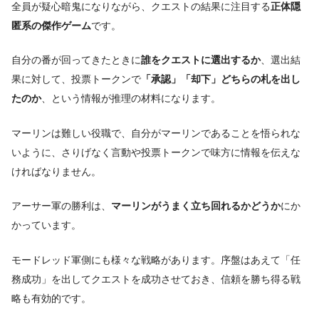
全員が疑心暗鬼になりながら、クエストの結果に注目する
正体隠
匿系の傑作ゲーム
です。
自分の番が回ってきたときに
誰をクエストに選出するか
、選出結
果に対して、投票トークンで
「承認」「却下」どちらの札を出し
たのか
、という情報が推理の材料になります。
マーリンは難しい役職で、自分がマーリンであることを悟られな
いように、さりげなく言動や投票トークンで味方に情報を伝えな
ければなりません。
アーサー軍の勝利は、
マーリンがうまく立ち回れるかどうか
にか
かっています。
モードレッド軍側にも様々な戦略があります。序盤はあえて「任
務成功」を出してクエストを成功させておき、信頼を勝ち得る戦
略も有効的です。