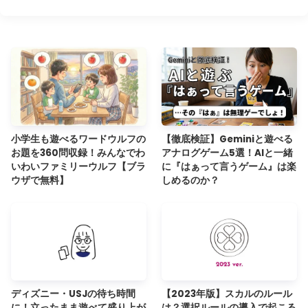
小学生も遊べるワードウルフの
【徹底検証】Geminiと遊べる
お題を360問収録！みんなでわ
アナログゲーム5選！AIと一緒
いわいファミリーウルフ【ブラ
に『はぁって言うゲーム』は楽
ウザで無料】
しめるのか？
ディズニー・USJの待ち時間
【2023年版】スカルのルール
に！立ったまま遊べて盛り上が
は？選択ルールの導入で起こる