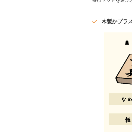
将棋セットを選ぶ
木製か
プラ