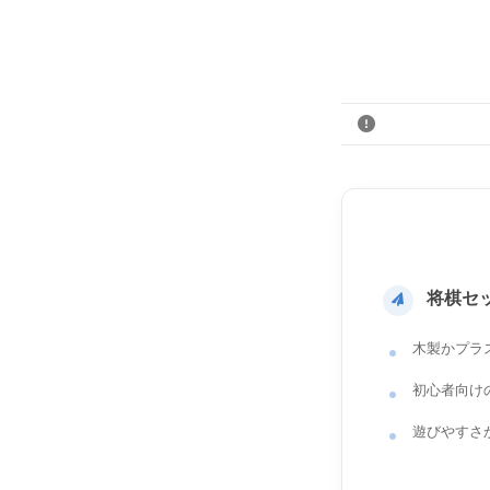
将棋セ
木製かプラ
初心者向け
遊びやすさ