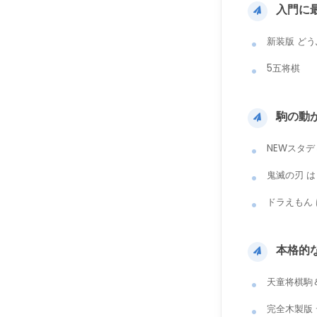
入門に
新装版 ど
5五将棋
駒の動
NEWスタ
鬼滅の刃 
ドラえもん 
本格的
天童将棋駒
完全木製版