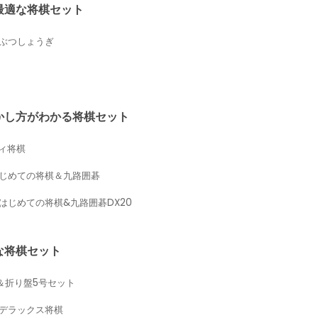
最適な将棋セット
うぶつしょうぎ
かし方がわかる将棋セット
ディ将棋
はじめての将棋＆九路囲碁
はじめての将棋&九路囲碁DX20
な将棋セット
＆折り盤5号セット
 デラックス将棋