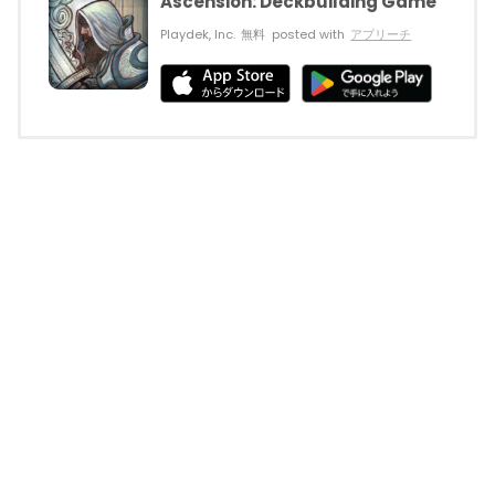
Ascension: Deckbuilding Game
Playdek, Inc.
無料
posted with
アプリーチ